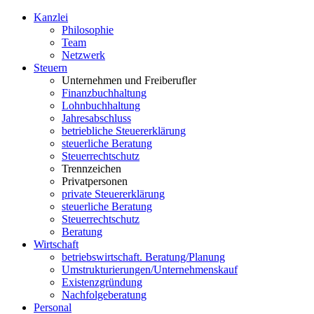
Kanzlei
Philosophie
Team
Netzwerk
S
teuern
Unternehmen und Freiberufler
Finanzbuchhaltung
Lohnbuchhaltung
Jahresabschluss
betriebliche Steuererklärung
steuerliche Beratung
Steuerrechtschutz
Trennzeichen
Privatpersonen
private Steuererklärung
steuerliche Beratung
Steuerrechtschutz
Beratung
W
irtschaft
betriebswirtschaft. Beratung/Planung
Umstrukturierungen/Unternehmenskauf
Existenzgründung
Nachfolgeberatung
P
ersonal