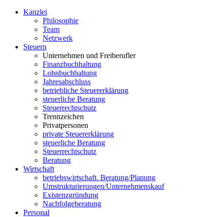
Kanzlei
Philosophie
Team
Netzwerk
S
teuern
Unternehmen und Freiberufler
Finanzbuchhaltung
Lohnbuchhaltung
Jahresabschluss
betriebliche Steuererklärung
steuerliche Beratung
Steuerrechtschutz
Trennzeichen
Privatpersonen
private Steuererklärung
steuerliche Beratung
Steuerrechtschutz
Beratung
W
irtschaft
betriebswirtschaft. Beratung/Planung
Umstrukturierungen/Unternehmenskauf
Existenzgründung
Nachfolgeberatung
P
ersonal