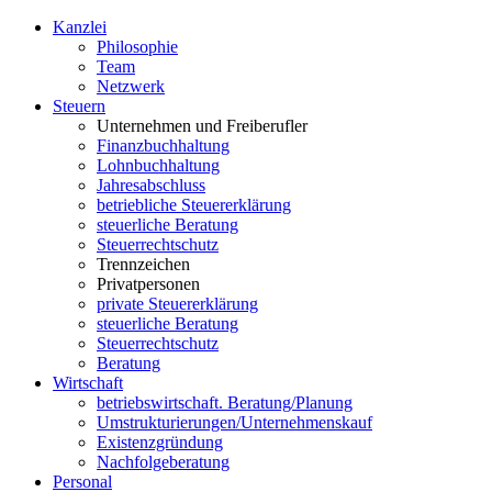
Kanzlei
Philosophie
Team
Netzwerk
S
teuern
Unternehmen und Freiberufler
Finanzbuchhaltung
Lohnbuchhaltung
Jahresabschluss
betriebliche Steuererklärung
steuerliche Beratung
Steuerrechtschutz
Trennzeichen
Privatpersonen
private Steuererklärung
steuerliche Beratung
Steuerrechtschutz
Beratung
W
irtschaft
betriebswirtschaft. Beratung/Planung
Umstrukturierungen/Unternehmenskauf
Existenzgründung
Nachfolgeberatung
P
ersonal