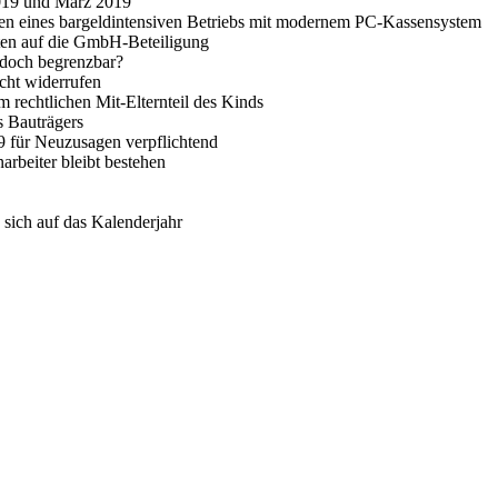
2019 und März 2019
en eines bargeldintensiven Betriebs mit modernem PC-Kassensystem
sten auf die GmbH-Beteiligung
 doch begrenzbar?
cht widerrufen
 rechtlichen Mit-Elternteil des Kinds
s Bauträgers
9 für Neuzusagen verpflichtend
arbeiter bleibt bestehen
sich auf das Kalenderjahr