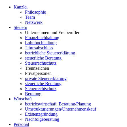
Kanzlei
Philosophie
Team
Netzwerk
S
teuern
Unternehmen und Freiberufler
Finanzbuchhaltung
Lohnbuchhaltung
Jahresabschluss
betriebliche Steuererklärung
steuerliche Beratung
Steuerrechtschutz
Trennzeichen
Privatpersonen
private Steuererklärung
steuerliche Beratung
Steuerrechtschutz
Beratung
W
irtschaft
betriebswirtschaft. Beratung/Planung
Umstrukturierungen/Unternehmenskauf
Existenzgründung
Nachfolgeberatung
P
ersonal