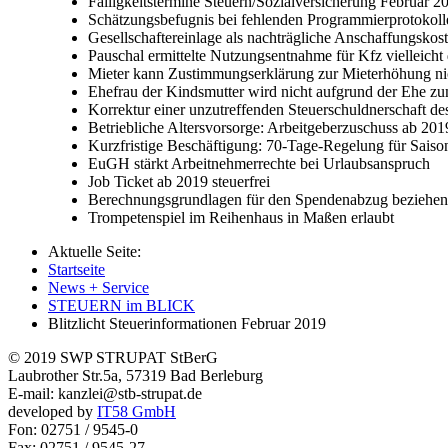
Fälligkeitstermine Steuern/Sozialversicherung Februar 
Schätzungsbefugnis bei fehlenden Programmierprotokoll
Gesellschaftereinlage als nachträgliche Anschaffungsko
Pauschal ermittelte Nutzungsentnahme für Kfz vielleicht
Mieter kann Zustimmungserklärung zur Mieterhöhung ni
Ehefrau der Kindsmutter wird nicht aufgrund der Ehe zum
Korrektur einer unzutreffenden Steuerschuldnerschaft de
Betriebliche Altersvorsorge: Arbeitgeberzuschuss ab 201
Kurzfristige Beschäftigung: 70-Tage-Regelung für Saison
EuGH stärkt Arbeitnehmerrechte bei Urlaubsanspruch
Job Ticket ab 2019 steuerfrei
Berechnungsgrundlagen für den Spendenabzug beziehen 
Trompetenspiel im Reihenhaus in Maßen erlaubt
Aktuelle Seite:
Startseite
News + Service
STEUERN im BLICK
Blitzlicht Steuerinformationen Februar 2019
© 2019 SWP STRUPAT StBerG
Laubrother Str.5a, 57319 Bad Berleburg
E-mail: kanzlei@stb-strupat.de
developed by
IT58 GmbH
Fon: 02751 / 9545-0
Fax: 02751 / 9545-27