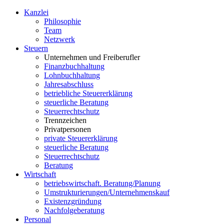
Kanzlei
Philosophie
Team
Netzwerk
S
teuern
Unternehmen und Freiberufler
Finanzbuchhaltung
Lohnbuchhaltung
Jahresabschluss
betriebliche Steuererklärung
steuerliche Beratung
Steuerrechtschutz
Trennzeichen
Privatpersonen
private Steuererklärung
steuerliche Beratung
Steuerrechtschutz
Beratung
W
irtschaft
betriebswirtschaft. Beratung/Planung
Umstrukturierungen/Unternehmenskauf
Existenzgründung
Nachfolgeberatung
P
ersonal