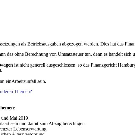
etzungen als Betriebsausgaben abgezogen werden. Dies hat das Finanz
kann das ohne Berechnung von Umsatzsteuer tun, denn es handelt sich
twagen
ist nicht generell ausgeschlossen, so das Finanzgericht Hamburg
d.
n einArbeitsunfall sein.
 anderen Themen?
 Themen
:
19 und Mai 2019
asst sein und damit zum Abzug berechtigen
renzter Lebenserwartung
lichen Altersversorgung