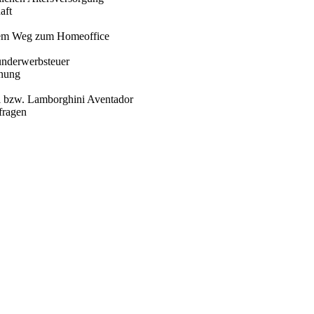
aft
 dem Weg zum Homeoffice
underwerbsteuer
hnung
ri bzw. Lamborghini Aventador
fragen