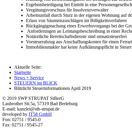
Ergebnisbeteiligung bei Eintritt in eine Personengesellsch
Vergütungsvorschuss für Insolvenzverwalter
Arbeitsunfall durch Sturz in der eigenen Wohnung auf
Erlass von Säumniszuschlägen im Billigkeitsverfahren
Rückgängigmachung eines Erwerbsvorgangs bei der Gr
Anforderungen an Leistungsbeschreibung in einer Rec
Notärztliche Bereitschaftsdienste sind umsatzsteuerfrei
Vorsteuerabzug aus Anschaffungskosten für einen Ferra
Immobilienmakler hat keine Aufklärungspflicht in Steuer
Aktuelle Seite:
Startseite
News + Service
STEUERN im BLICK
Blitzlicht Steuerinformationen April 2019
© 2019 SWP STRUPAT StBerG
Laubrother Str.5a, 57319 Bad Berleburg
E-mail: kanzlei@stb-strupat.de
developed by
IT58 GmbH
Fon: 02751 / 9545-0
Fax: 02751 / 9545-27